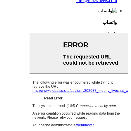
info@nnxwheels.com
واتساب
واتساب
وي تشات
English
French
German
Portuguese
Spanish
Russian
Japanese
Korean
Arabic