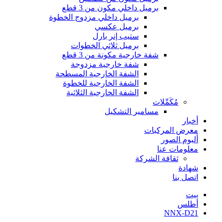
برميل داخلي مكون من 3 قطع
برميل داخلي مزدوج الخطوة
برميل عكسي
ستيب إنر بارل
برميل ثلاثي الخطوات
شفة خارجية مكونة من 3 قطع
شفة خارجية مزدوجة
الشفة الخارجية المسطحة
الشفة الخارجية للخطوة
الشفة الخارجية الثلاثية
مُكَمِّلات
مسامير التشكيل
أخبار
معرض المركبات
ألبوم الصور
معلومات عنا
ثقافة الشركة
شهادة
اتصل بنا
بيت
أطلس
NNX-D21