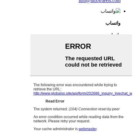
info@nnxwheels.com
واتساب
واتساب
وي تشات
English
French
German
Portuguese
Spanish
Russian
Japanese
Korean
Arabic