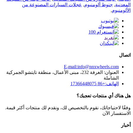
المعدنية
,
جنوط ألومنيوم
,
عجلات السيارات المصنوعة من
الألومنيوم
,
اتصال
E-mail:info@nnxwheels.com
العنوان: الغرفة 232، مبنى الأعمال، منطقة تايتشو الجمركية
الشاملة
الهاتف:+86 17366448075
هل هناك أي منتجات تعجبك؟
وفقًا لاحتياجاتك، نقوم بالتخصيص لك، ونقدم لك منتجات أكثر قيمة.
الاستفسار الآن
أخبار