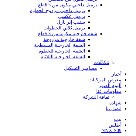
برميل داخلي مكون من 3 قطع
برميل داخلي مزدوج الخطوة
برميل عكسي
ستيب إنر بارل
برميل ثلاثي الخطوات
شفة خارجية مكونة من 3 قطع
شفة خارجية مزدوجة
الشفة الخارجية المسطحة
الشفة الخارجية للخطوة
الشفة الخارجية الثلاثية
مُكَمِّلات
مسامير التشكيل
أخبار
معرض المركبات
ألبوم الصور
معلومات عنا
ثقافة الشركة
شهادة
اتصل بنا
بيت
أطلس
NNX-S09