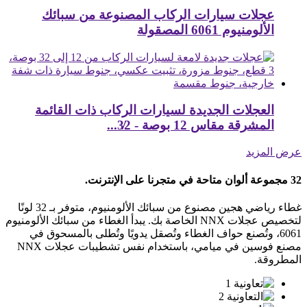
عجلات سيارات الركاب المصنوعة من سبائك
الألومنيوم 6061 المصقولة
العجلات الجديدة لسيارات الركاب ذات القائمة
المشرقة مقاس 12 بوصة - 32̸...
عرض المزيد
32 مجموعة ألوان متاحة في متجرنا على الإنترنت.
غطاء رياضي هجين مصنوع من سبائك الألومنيوم، متوفر بـ 32 لونًا
لتخصيص عجلات NNX الخاصة بك. يبدأ الغطاء من سبائك الألومنيوم
6061، وتُصنع حواف الغطاء وتُصقل يدويًا وتُطلى بالمسحوق في
مصنع فوسين في ميامي، باستخدام نفس تشطيبات عجلات NNX
المطروقة.