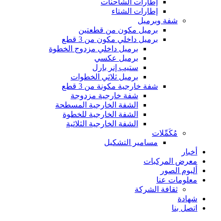
إطارات الشاحنات
إطارات الشتاء
شفة وبرميل
برميل مكون من قطعتين
برميل داخلي مكون من 3 قطع
برميل داخلي مزدوج الخطوة
برميل عكسي
ستيب إنر بارل
برميل ثلاثي الخطوات
شفة خارجية مكونة من 3 قطع
شفة خارجية مزدوجة
الشفة الخارجية المسطحة
الشفة الخارجية للخطوة
الشفة الخارجية الثلاثية
مُكَمِّلات
مسامير التشكيل
أخبار
معرض المركبات
ألبوم الصور
معلومات عنا
ثقافة الشركة
شهادة
اتصل بنا