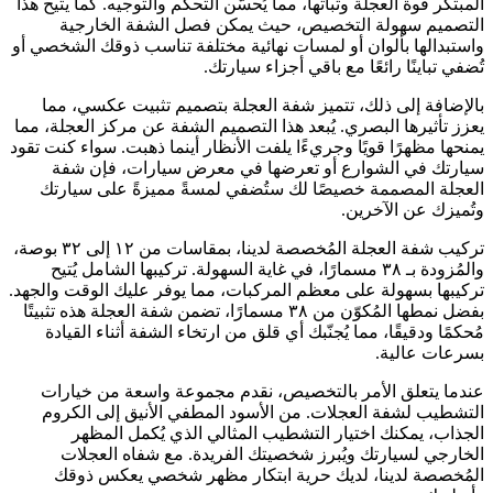
المبتكر قوة العجلة وثباتها، مما يُحسّن التحكم والتوجيه. كما يتيح هذا
التصميم سهولة التخصيص، حيث يمكن فصل الشفة الخارجية
واستبدالها بألوان أو لمسات نهائية مختلفة تناسب ذوقك الشخصي أو
تُضفي تباينًا رائعًا مع باقي أجزاء سيارتك.
بالإضافة إلى ذلك، تتميز شفة العجلة بتصميم تثبيت عكسي، مما
يعزز تأثيرها البصري. يُبعد هذا التصميم الشفة عن مركز العجلة، مما
يمنحها مظهرًا قويًا وجريءًا يلفت الأنظار أينما ذهبت. سواء كنت تقود
سيارتك في الشوارع أو تعرضها في معرض سيارات، فإن شفة
العجلة المصممة خصيصًا لك ستُضفي لمسةً مميزةً على سيارتك
وتُميزك عن الآخرين.
تركيب شفة العجلة المُخصصة لدينا، بمقاسات من ١٢ إلى ٣٢ بوصة،
والمُزودة بـ ٣٨ مسمارًا، في غاية السهولة. تركيبها الشامل يُتيح
تركيبها بسهولة على معظم المركبات، مما يوفر عليك الوقت والجهد.
بفضل نمطها المُكوّن من ٣٨ مسمارًا، تضمن شفة العجلة هذه تثبيتًا
مُحكمًا ودقيقًا، مما يُجنّبك أي قلق من ارتخاء الشفة أثناء القيادة
بسرعات عالية.
عندما يتعلق الأمر بالتخصيص، نقدم مجموعة واسعة من خيارات
التشطيب لشفة العجلات. من الأسود المطفي الأنيق إلى الكروم
الجذاب، يمكنك اختيار التشطيب المثالي الذي يُكمل المظهر
الخارجي لسيارتك ويُبرز شخصيتك الفريدة. مع شفاه العجلات
المُخصصة لدينا، لديك حرية ابتكار مظهر شخصي يعكس ذوقك