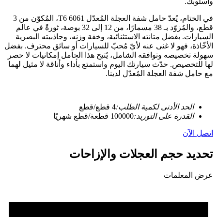
وأسلوبك.
في الختام، يُعدّ حامل شفة العجلة المُعدّل 6061 T6، المُكوّن من 3
قطع، والمُزوّد بـ 38 مسمارًا، من 12 إلى 32 بوصة، ثورةً في عالم
السيارات. بفضل متانته الاستثنائية، وخفة وزنه، وجاذبيته البصرية
الأخّاذة، فهو لا غنى عنه لأيّ مُحبّ للسيارات أو سائق محترف. بفضل
سهولة تخصيصه وتوافقه الشامل، يُتيح هذا الحامل إمكانيات لا حصر
لها للتخصيص. حدّث سيارتك اليوم واستمتع بأداء وأناقة لا مثيل لهما
مع حامل شفة العجلة المُعدّل لدينا.
الحد الأدنى لكمية الطلب:
4 قطع/قطع
القدرة على التوريد:
100000 قطعة/قطع شهريًا
اتصل الآن
تحديد حجم العجلات والإزاحات
عرض المعلمات