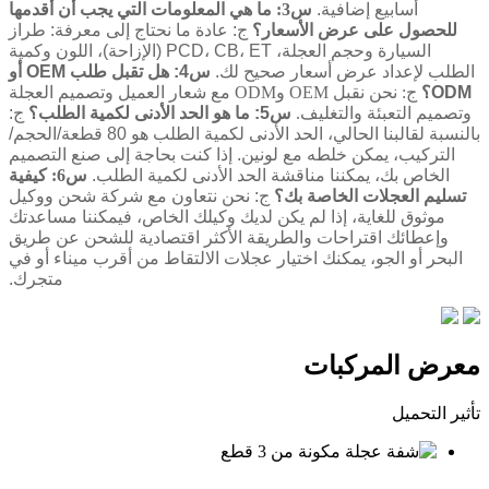
أسابيع إضافية.
س3: ما هي المعلومات التي يجب أن أقدمها
للحصول على عرض الأسعار؟
ج: عادة ما نحتاج إلى معرفة: طراز
السيارة وحجم العجلة، PCD، CB، ET (الإزاحة)، اللون وكمية
الطلب لإعداد عرض أسعار صحيح لك.
س4: هل تقبل طلب OEM أو
ODM؟
ج: نحن نقبل OEM وODM مع شعار العميل وتصميم العجلة
وتصميم التعبئة والتغليف.
س5: ما هو الحد الأدنى لكمية الطلب؟
ج:
بالنسبة لقالبنا الحالي، الحد الأدنى لكمية الطلب هو 80 قطعة/الحجم/
التركيب، يمكن خلطه مع لونين. إذا كنت بحاجة إلى صنع التصميم
الخاص بك، يمكننا مناقشة الحد الأدنى لكمية الطلب.
س6: كيفية
تسليم العجلات الخاصة بك؟
ج: نحن نتعاون مع شركة شحن ووكيل
موثوق للغاية، إذا لم يكن لديك وكيلك الخاص، فيمكننا مساعدتك
وإعطائك اقتراحات والطريقة الأكثر اقتصادية للشحن عن طريق
البحر أو الجو، يمكنك اختيار عجلات الالتقاط من أقرب ميناء أو في
متجرك.
معرض المركبات
تأثير التحميل