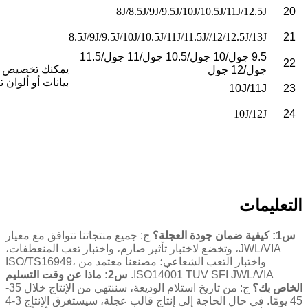
8J/8.5J/9J/9.5J/10J/10.5J/11J/12.5J
20
8.5J/9J/9.5J/10J/10.5J/11J/11.5J//12/12.5J/13J
21
9.5 جول/10 جول/10.5 جول/11 جول/11.5
22
يمكنك تخصيص 
جول/12 جول
بيانات أو ألوان ت
10J/11J
23
10J/12J
24
التعليمات
س1: كيفية ضمان جودة العجلة؟
ج: جميع منتجاتنا تتوافق مع معيار
JWL/VIA، وتخضع لاختبار تأثير صارم، واختبار تعب المنعطفات،
واختبار التعب الشعاعي؛ مصنعنا معتمد من ISO/TS16949،
ISO14001 TUV SFI JWL/VIA.
س2: ماذا عن وقت التسليم
الخاص بك؟
ج: من تاريخ استلام الوديعة، سننتهي من الإنتاج خلال 35-
45 يومًا. في حال الحاجة إلى إنتاج قالب عجلة، سيستغرق الإنتاج 3-4