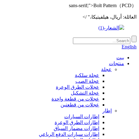
sans-serif;">Bolt Pattern（PCD）
العائلة: أريال، هيلفيتيكا،" />
English
بيت
منتجات
عجلة
عجلة سلكية
عجلة الصب
عجلات الطرق الوعرة
عجلة التشكيل
عجلات من قطعة واحدة
عجلات من قطعتين
إطار
إطارات السيارات
إطارات الطرق الوعرة
إطارات مضمار السباق
إطارات سيارات الدفع الرباعي