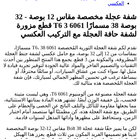
شفة عجلة مخصصة مقاس 12 بوصة - 32
بوصة 38 مسمارًا 6061 T6 3 قطع مزورة
لشفة حافة العجلة مع التركيب العكسي
نقدم لكم شفة العجلة الثورية المُخصصة 6061 T6، 38 مسمارًا،
بمقاسات من 12 إلى 32 بوصة، مع حامل عكسي لشفة جنط العجلة
المطروقة، والمكونة من 3 قطع. يجمع هذا المنتج المتطور بين أحدث
التقنيات والتصميم الفاخر والمواد عالية الجودة لتوفير تجربة قيادة لا
مثيل لها. سواء كنت من عشاق السيارات، أو سائقًا محترفًا، أو
ببساطة ترغب في تحسين المظهر الجمالي لسيارتك، فإن شفة
العجلة المُخصصة هذه مثالية لك.
شفة العجلة مصنوعة من ألومنيوم 6061 T6، وهي ليست متينة
فحسب، بل خفيفة الوزن أيضًا. تشتهر هذه المادة بمتانتها الاستثنائية،
مما يجعلها مقاومة للتآكل والتلف الناتج عن الحصى والحطام على
الطريق. مع شفة العجلة هذه، كن مطمئنًا أنها ستصمد أمام اختبار
الزمن، وستحافظ على مظهرها وأدائها المذهل لسنوات قادمة.
لكن ما يميز حقًا شفة عجلة 38 Bolt مقاس 12-32 بوصة المخصصة
لدينا هو تصميمها الفريد المكون من ثلاث قطع. يعزز هذا الهيكل