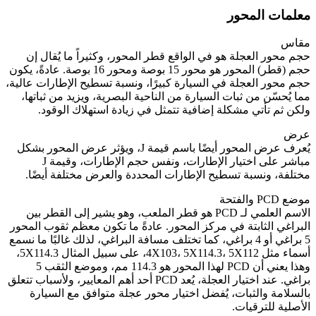
معلمات المحور
مقاس
حجم محور العجلة هو في الواقع قطر المحور، وكثيراً ما يُقال إن
حجم (قطر) المحور هو محور 15 بوصة ومحور 16 بوصة. عادةً، يكون
حجم محور العجلة في السيارة كبيرًا، ونسبة تسطيح الإطارات عالية،
مما يُحسّن من ثبات السيارة من الناحية البصرية، ويزيد من ثباتها،
ولكن ثم تأتي مشكلة إضافية تتمثل في زيادة استهلاك الوقود.
عرض
يُعرف عرض المحور أيضًا باسم قيمة J، ويؤثر عرض المحور بشكل
مباشر على اختيار الإطارات، ونفس حجم الإطارات، وقيمة J
مختلفة، ونسبة تسطيح الإطارات المحددة والعرض مختلفة أيضًا.
موضع PCD والفتحة
الاسم العلمي لـ PCD هو قطر الملعب، وهو يشير إلى القطر بين
البراغي الثابتة في مركز المحور. عادةً ما تكون معظم ثقوب المحور
5 براغي أو 4 براغي، كما تختلف مسافة البراغي، لذلك غالبًا ما نسمع
أسماء مثل 4X103، 5X114.3، 5X112، على سبيل المثال 5X114.3،
وهذا يعني أن PCD لهذا المحور هو 114.3 مم، وموضع الثقب 5
براغي. عند اختيار العجلة، يُعد PCD أحد أهم المعايير، ولأسباب تتعلق
بالسلامة والثبات، يُفضل اختيار محور عجلة متوافق مع السيارة
الأصلية للترقيات.