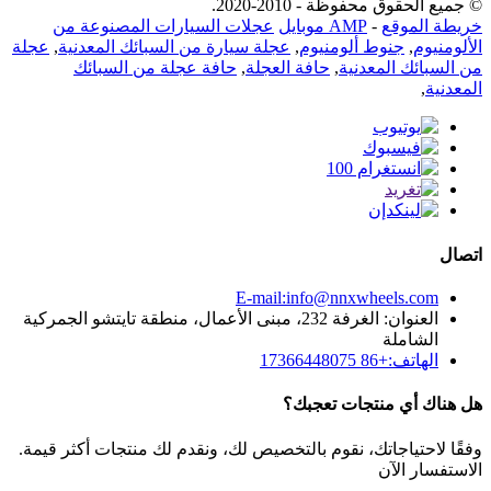
© جميع الحقوق محفوظة - 2010-2020.
خريطة الموقع
-
AMP موبايل
عجلات السيارات المصنوعة من
الألومنيوم
,
جنوط ألومنيوم
,
عجلة سيارة من السبائك المعدنية
,
عجلة
من السبائك المعدنية
,
حافة العجلة
,
حافة عجلة من السبائك
المعدنية
,
اتصال
E-mail:info@nnxwheels.com
العنوان: الغرفة 232، مبنى الأعمال، منطقة تايتشو الجمركية
الشاملة
الهاتف:+86 17366448075
هل هناك أي منتجات تعجبك؟
وفقًا لاحتياجاتك، نقوم بالتخصيص لك، ونقدم لك منتجات أكثر قيمة.
الاستفسار الآن