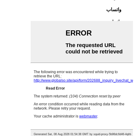
واتساب
واتساب
وي تشات
English
French
German
Portuguese
Spanish
Russian
Japanese
Korean
Arabic
Turkish
Italian
Burmese