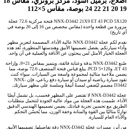
أضلاع، برميل أسود، مركز برونزي، مقاس 18
19 20 21 22 24 بوصة، مقاس 5×112
NNX-D3442 21X9 ET 43 PCD 5X120 فتحة مركزية 72.6 عجلة
مزورة من قطعة واحدة (مقاس مخصص من 16 إلى 26 بوصة في
أي تاريخ)
نقدم لكم عجلة NNX-D3442 عالية الأداء، المصممة لتعزيز مظهر
وأداء سيارتكم. بفضل تصميمها الأنيق وهندستها المتطورة، تُعد هذه
العجلة الخيار الأمثل لمن يبحثون عن الأناقة والعملية في آن واحد.
صُنع NNX-D3442 بدقة وعناية فائقة، ويتميز بمقاس 21×9، وإزاحة
ET 43، وPCD 5×120. يبلغ قياس فتحة المنتصف 72.6 بوصة، مما
يضمن ملاءمة مثالية لمجموعة واسعة من السيارات. سواء كنت
تقود سيارة رياضية أو سيدان أو سيارة دفع رباعي، فإن NNX-
D3442 مصمم ليُضفي لمسةً أنيقةً وسلسة على مظهر سيارتك.
عجلة NNX-D3442 لا تقتصر على المظهر فحسب، بل تشمل أيضًا
الأداء. صُممت هذه العجلة من مواد عالية الجودة لتتحمل متطلبات
الطريق مع تحسين تجربة قيادتك. يضمن تصميمها الهندسي الدقيق
توازنًا مثاليًا بين القوة والمتانة وخفة الوزن، مما يُحسّن التحكم
والأداء العام للسيارة.
من أبرز مميزات عجلة NNX-D3442 دقة تفاصيلها. تصميمها الأنيق