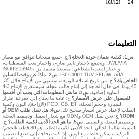
10J/12J
24
التعليمات
س1: كيفية ضمان جودة العجلة؟
ج: جميع منتجاتنا تتوافق مع معيار
JWL/VIA، وتخضع لاختبار تأثير صارم، واختبار تعب المنعطفات،
واختبار التعب الشعاعي؛ مصنعنا معتمد من ISO/TS16949،
ISO14001 TUV SFI JWL/VIA.
س2: ماذا عن وقت التسليم
الخاص بك؟
ج: من تاريخ استلام الوديعة، سننتهي من الإنتاج خلال 35-
45 يومًا. في حال الحاجة إلى إنتاج قالب عجلة، سيستغرق الإنتاج 3-4
أسابيع إضافية.
س3: ما هي المعلومات التي يجب أن أقدمها
للحصول على عرض الأسعار؟
ج: عادة ما نحتاج إلى معرفة: طراز
السيارة وحجم العجلة، PCD، CB، ET (الإزاحة)، اللون وكمية
الطلب لإعداد عرض أسعار صحيح لك.
س4: هل تقبل طلب OEM أو
ODM؟
ج: نحن نقبل OEM وODM مع شعار العميل وتصميم العجلة
وتصميم التعبئة والتغليف.
س5: ما هو الحد الأدنى لكمية الطلب؟
ج:
بالنسبة لقالبنا الحالي، الحد الأدنى لكمية الطلب هو 80 قطعة/الحجم/
التركيب، يمكن خلطه مع لونين. إذا كنت بحاجة إلى صنع التصميم