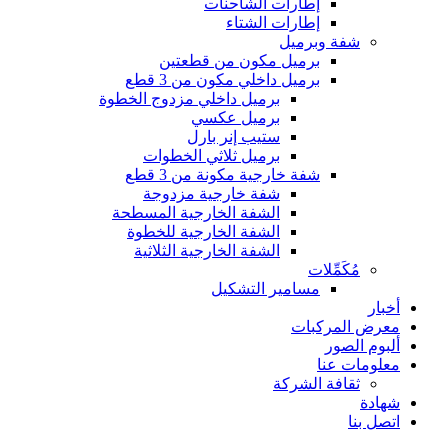
إطارات الشاحنات
إطارات الشتاء
شفة وبرميل
برميل مكون من قطعتين
برميل داخلي مكون من 3 قطع
برميل داخلي مزدوج الخطوة
برميل عكسي
ستيب إنر بارل
برميل ثلاثي الخطوات
شفة خارجية مكونة من 3 قطع
شفة خارجية مزدوجة
الشفة الخارجية المسطحة
الشفة الخارجية للخطوة
الشفة الخارجية الثلاثية
مُكَمِّلات
مسامير التشكيل
أخبار
معرض المركبات
ألبوم الصور
معلومات عنا
ثقافة الشركة
شهادة
اتصل بنا