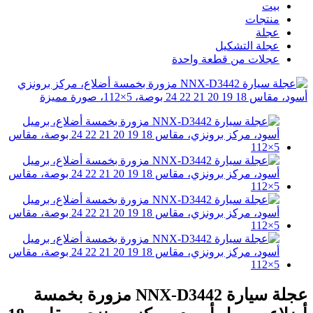
بيت
منتجات
عجلة
عجلة التشكيل
عجلات من قطعة واحدة
عجلة سيارة NNX-D3442 مزورة بخمسة