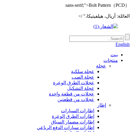
sans-serif;">Bolt Pattern（PCD）
العائلة: أريال، هيلفيتيكا،" />
English
بيت
منتجات
عجلة
عجلة سلكية
عجلة الصب
عجلات الطرق الوعرة
عجلة التشكيل
عجلات من قطعة واحدة
عجلات من قطعتين
إطار
إطارات السيارات
إطارات الطرق الوعرة
إطارات مضمار السباق
إطارات سيارات الدفع الرباعي