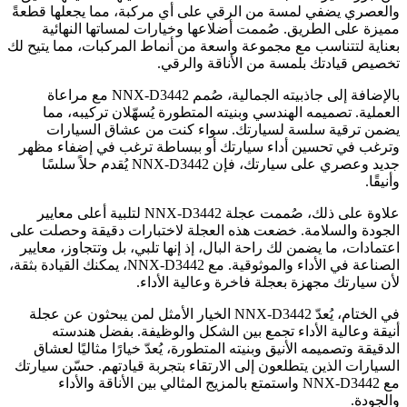
والعصري يضفي لمسة من الرقي على أي مركبة، مما يجعلها قطعةً
مميزة على الطريق. صُممت أضلاعها وخيارات لمساتها النهائية
بعناية لتتناسب مع مجموعة واسعة من أنماط المركبات، مما يتيح لك
تخصيص قيادتك بلمسة من الأناقة والرقي.
بالإضافة إلى جاذبيته الجمالية، صُمم NNX-D3442 مع مراعاة
العملية. تصميمه الهندسي وبنيته المتطورة يُسهّلان تركيبه، مما
يضمن ترقية سلسة لسيارتك. سواء كنت من عشاق السيارات
وترغب في تحسين أداء سيارتك أو ببساطة ترغب في إضفاء مظهر
جديد وعصري على سيارتك، فإن NNX-D3442 يُقدم حلاً سلسًا
وأنيقًا.
علاوة على ذلك، صُممت عجلة NNX-D3442 لتلبية أعلى معايير
الجودة والسلامة. خضعت هذه العجلة لاختبارات دقيقة وحصلت على
اعتمادات، ما يضمن لك راحة البال، إذ إنها تلبي، بل وتتجاوز، معايير
الصناعة في الأداء والموثوقية. مع NNX-D3442، يمكنك القيادة بثقة،
لأن سيارتك مجهزة بعجلة فاخرة وعالية الأداء.
في الختام، يُعدّ NNX-D3442 الخيار الأمثل لمن يبحثون عن عجلة
أنيقة وعالية الأداء تجمع بين الشكل والوظيفة. بفضل هندسته
الدقيقة وتصميمه الأنيق وبنيته المتطورة، يُعدّ خيارًا مثاليًا لعشاق
السيارات الذين يتطلعون إلى الارتقاء بتجربة قيادتهم. حسّن سيارتك
مع NNX-D3442 واستمتع بالمزيج المثالي بين الأناقة والأداء
والجودة.