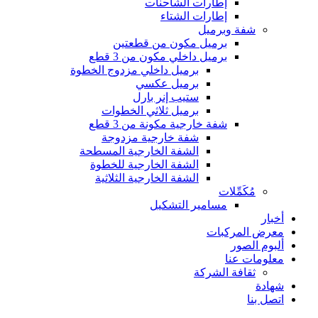
إطارات الشاحنات
إطارات الشتاء
شفة وبرميل
برميل مكون من قطعتين
برميل داخلي مكون من 3 قطع
برميل داخلي مزدوج الخطوة
برميل عكسي
ستيب إنر بارل
برميل ثلاثي الخطوات
شفة خارجية مكونة من 3 قطع
شفة خارجية مزدوجة
الشفة الخارجية المسطحة
الشفة الخارجية للخطوة
الشفة الخارجية الثلاثية
مُكَمِّلات
مسامير التشكيل
أخبار
معرض المركبات
ألبوم الصور
معلومات عنا
ثقافة الشركة
شهادة
اتصل بنا