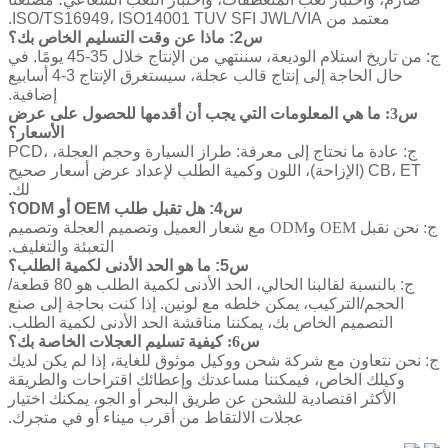
معتمد من ISO/TS16949، ISO14001 TUV SFI JWL/VIA.
س2: ماذا عن وقت التسليم الخاص بك؟
ج: من تاريخ استلام الوديعة، سننتهي من الإنتاج خلال 35-45 يومًا. في
حال الحاجة إلى إنتاج قالب عجلة، سيستغرق الإنتاج 3-4 أسابيع
إضافية.
س3: ما هي المعلومات التي يجب أن أقدمها للحصول على عرض
الأسعار؟
ج: عادة ما نحتاج إلى معرفة: طراز السيارة وحجم العجلة، PCD،
CB، ET (الإزاحة)، اللون وكمية الطلب لإعداد عرض أسعار صحيح
لك.
س4: هل تقبل طلب OEM أو ODM؟
ج: نحن نقبل OEM وODM مع شعار العميل وتصميم العجلة وتصميم
التعبئة والتغليف.
س5: ما هو الحد الأدنى لكمية الطلب؟
ج: بالنسبة لقالبنا الحالي، الحد الأدنى لكمية الطلب هو 80 قطعة/
الحجم/التركيب، يمكن خلطه مع لونين. إذا كنت بحاجة إلى صنع
التصميم الخاص بك، يمكننا مناقشة الحد الأدنى لكمية الطلب.
س6: كيفية تسليم العجلات الخاصة بك؟
ج: نحن نتعاون مع شركة شحن ووكيل موثوق للغاية، إذا لم يكن لديك
وكيلك الخاص، فيمكننا مساعدتك وإعطائك اقتراحات والطريقة
الأكثر اقتصادية للشحن عن طريق البحر أو الجو، يمكنك اختيار
عجلات الالتقاط من أقرب ميناء أو في متجرك.