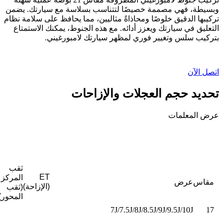
وبسيطة، فهي مصممة خصيصًا لتتناسب بسلاسة مع سيارتك. يضمن
تركيبها الدقيق خلوصًا ومحاذاةً مثاليين، مما يحافظ على سلامة نظام
التعليق في سيارتك ويعزز أدائه. مع هذه الجنوط، يمكنك الاستمتاع
بتركيب سلس وتغيير فوري لمظهر سيارتك لامبورغيني.
اتصل الآن
تحديد حجم العجلات والإزاحات
عرض المعلمات
ثقب
ET
المركز
مقاس
عرض
(الإزاحة)
(ثقب
المحور)
7J/7.5J/8J/8.5J/9J/9.5J/10J
17