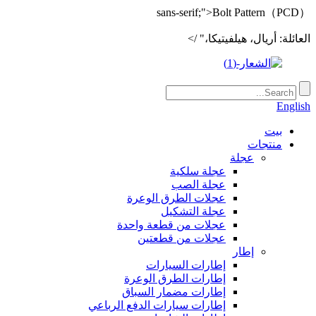
sans-serif;">Bolt Pattern（PCD）
العائلة: أريال، هيلفيتيكا،" />
English
بيت
منتجات
عجلة
عجلة سلكية
عجلة الصب
عجلات الطرق الوعرة
عجلة التشكيل
عجلات من قطعة واحدة
عجلات من قطعتين
إطار
إطارات السيارات
إطارات الطرق الوعرة
إطارات مضمار السباق
إطارات سيارات الدفع الرباعي