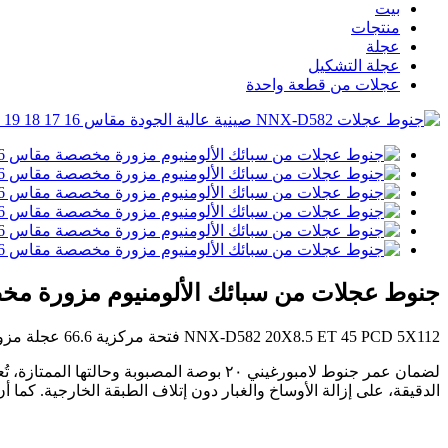
بيت
منتجات
عجلة
عجلة التشكيل
عجلات من قطعة واحدة
جنوط عجلات من سبائك الألومنيوم مزورة مخصصة مقاس 16 17 18 19 20 21 22 بوصة صينية
NNX-D582 20X8.5 ET 45 PCD 5X112 فتحة مركزية 66.6 عجلة مزورة من قطعة واحدة (مقاس مخصص من 16 إلى 24 بوصة في أي تاريخ)
لضمان عمر جنوط لامبورغيني ٢٠ بوصة المصبوب
الدقيقة، على إزالة الأوساخ والغبار دون إتلاف الطبقة الخارجية. كما