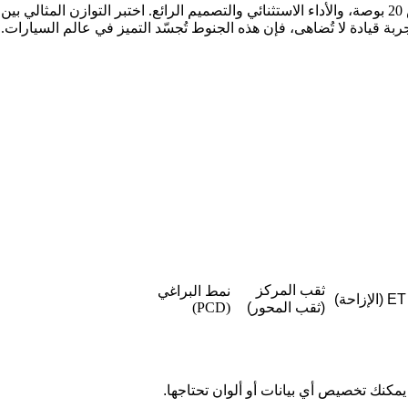
حسّن أداء سيارتك لامبورغيني مع جنوط لامبورغيني المطروقة مقاس 20 بوصة، والأداء الاستثنائي والتصميم الرائ
ة قيادة لا تُضاهى، فإن هذه الجنوط تُجسّد التميز في عالم السيارات. ا
ثقب المركز
نمط البراغي
ET (الإزاحة)
(ثقب المحور)
(PCD)
يمكنك تخصيص أي بيانات أو ألوان تحتاجها.