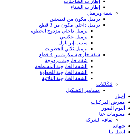
إطارات الشاحنات
إطارات الشتاء
شفة وبرميل
برميل مكون من قطعتين
برميل داخلي مكون من 3 قطع
برميل داخلي مزدوج الخطوة
برميل عكسي
ستيب إنر بارل
برميل ثلاثي الخطوات
شفة خارجية مكونة من 3 قطع
شفة خارجية مزدوجة
الشفة الخارجية المسطحة
الشفة الخارجية للخطوة
الشفة الخارجية الثلاثية
مُكَمِّلات
مسامير التشكيل
أخبار
معرض المركبات
ألبوم الصور
معلومات عنا
ثقافة الشركة
شهادة
اتصل بنا