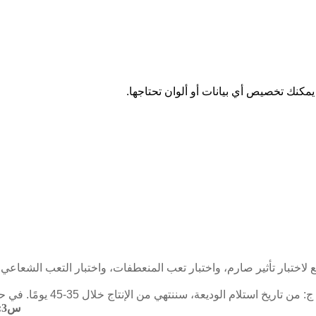
يمكنك تخصيص أي بيانات أو ألوان تحتاجها.
ج: من تاريخ استلام الوديعة، سننتهي من الإنتاج خلال 35-45 يومًا. في حال الحاجة إلى إنتاج قالب عجلة، سيستغرق الإنتاج 3-4 أسابيع إضافية.
س3: ما هي المعلومات التي يجب أن أقدمها للحصول على عرض الأسعار؟