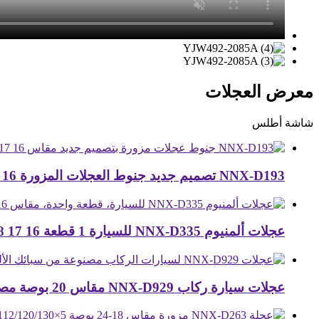
معرض العجلات
شاشة أطلس
NNX-D193 تصميم جديد جنوط العجلات المزورة 16 17 18 19 20 21 22 ...
عجلات ألمنيوم NNX-D335 للسيارة 1 قطعة 16 17 18″ 19̸...
عجلات سيارة ركاب NNX-D929 مقاس 20 بوصة مصنوعة من سبائك معدنية باللون الأسود