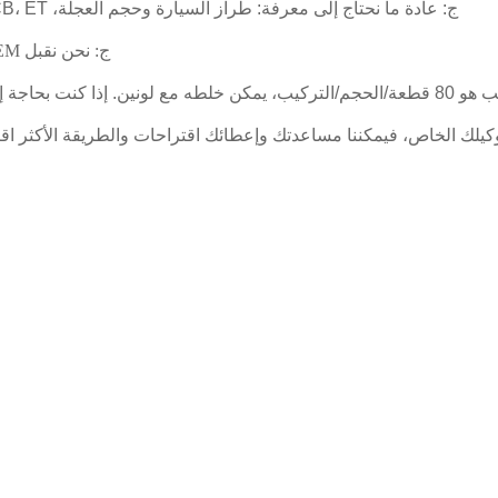
ج: عادة ما نحتاج إلى معرفة: طراز السيارة وحجم العجلة، PCD، CB، ET (الإزاحة)، اللون وكمية الطلب لإعداد عرض أسعار صحيح لك.
ج: نحن نقبل OEM وODM مع شعار العميل وتصميم العجلة وتصميم التعبئة والتغليف.
الأدنى لكمية الطلب.
كيلك الخاص، فيمكننا مساعدتك وإعطائك اقتراحات والطريقة الأكثر اقت