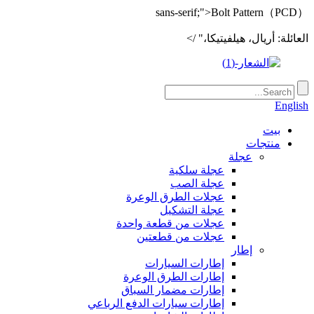
sans-serif;">Bolt Pattern（PCD）
العائلة: أريال، هيلفيتيكا،" />
English
بيت
منتجات
عجلة
عجلة سلكية
عجلة الصب
عجلات الطرق الوعرة
عجلة التشكيل
عجلات من قطعة واحدة
عجلات من قطعتين
إطار
إطارات السيارات
إطارات الطرق الوعرة
إطارات مضمار السباق
إطارات سيارات الدفع الرباعي