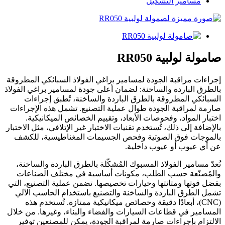
مسامير التشكيل
صامولة لولبية RR050
إجراءات مراقبة الجودة لمسامير براغي الفولاذ السبائكي المطروقة
بالطرق الباردة والساخنة: لضمان أعلى جودة لمسامير براغي الفولاذ
السبائكي المطروقة بالطرق الباردة والساخنة، تُطبق إجراءات
صارمة لمراقبة الجودة طوال عملية التصنيع. تشمل هذه الإجراءات
اختبار المواد، وفحوصات الأبعاد، وتقييم الخصائص الميكانيكية.
بالإضافة إلى ذلك، تُستخدم تقنيات الاختبار غير الإتلافي، مثل الاختبار
بالموجات فوق الصوتية وفحص الجسيمات المغناطيسية، للكشف
عن أي عيوب أو عيوب داخلية.
تُعدّ مسامير الفولاذ المسبوك المُشكّلة بالطرق الباردة والساخنة،
والمُصنّعة حسب الطلب، مكونات أساسية في مختلف الصناعات
بفضل قوتها ومتانتها وخيارات تخصيصها. تضمن عملية التصنيع، التي
تشمل الطرق الباردة والساخنة والتصنيع باستخدام الحاسب الآلي
(CNC)، أبعادًا دقيقة وخصائص ميكانيكية ممتازة. تُستخدم هذه
المسامير في قطاعات السيارات والفضاء والبناء، وغيرها. من خلال
الالتزام بإجراءات صارمة لمراقبة الجودة، يمكن للمصنعين توفير