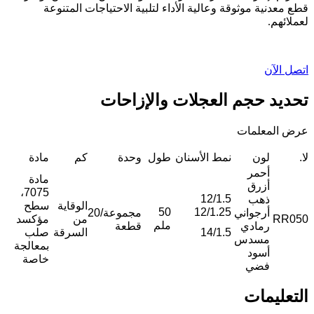
قطع معدنية موثوقة وعالية الأداء لتلبية الاحتياجات المتنوعة
لعملائهم.
اتصل الآن
تحديد حجم العجلات والإزاحات
عرض المعلمات
لا.
لون
نمط الأسنان
طول
وحدة
كم
مادة
أحمر
مادة
أزرق
7075،
12/1.5
ذهب
الوقاية
سطح
50
12/1.25
أرجواني
مجموعة/20
RR050
من
مؤكسد
ملم
رمادي
قطعة
14/1.5
السرقة
صلب
مسدس
بمعالجة
أسود
خاصة
فضي
التعليمات