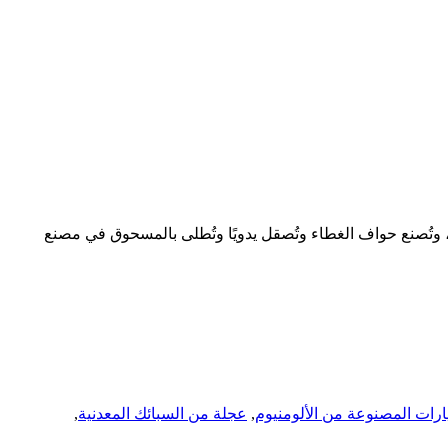
طاء رياضي هجين مصنوع من سبائك الألومنيوم، متوفر بـ 32 لونًا لتخصيص عجلات NNX الخاصة بك. يبدأ الغطاء من سبائك الألومنيوم 6061، وتُصنع حواف الغطاء وتُصقل يدويًا وتُطلى بالمسحوق في مصنع
رات المصنوعة من الألومنيوم
,
عجلة من السبائك المعدنية
,