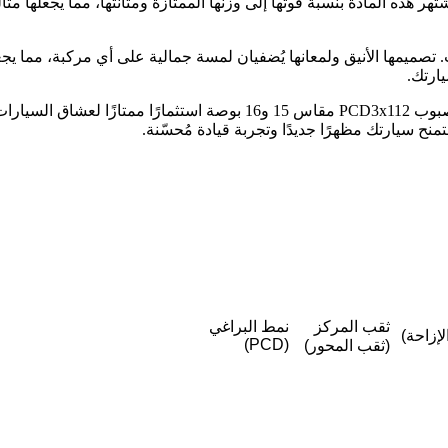
تهر هذه المادة بنسبة قوتها إلى وزنها الممتازة ومتانتها، مما يجعلها 
ذاب. تصميمها الأنيق ولمعانها يُضفيان لمسة جمالية على أي مركبة، مما 
ارتك.
في الختام، تُعد عجلات السيارات المصنوعة من سبائك الألومنيوم المصبوب 2
نح سيارتك مظهرًا جديدًا وتجربة قيادة مُحسّنة.
ثقب المركز
نمط البراغي
(PCD)
(ثقب المحور)