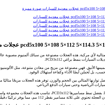
PCD3x1، مقاس 15 و16 بوصة، تُعدّ إضافة مثالية لأي مركبة. هذه العجلات مصنوعة من سبائك أ
مها الأنيق. فهي مصنوعة من مزيج من معادن متنوعة، مثل الألومنيوم و
فحسب، بل تُحسّن أيضًا الأداء وكفاءة استهلاك الوقود.
مقاس 15 و16 بوصة بشعبية كبيرة بفضل توازنها المثالي بين الحجم والوزن. توفر هذه العجلات
ارات الرياضية وحتى سيارات الدفع الرباعي.