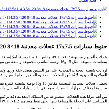
عجلة الصب
جنوط سيارات 17x7.5 عجلات معدنية 18×8 pcd5x100 5×108 5×112 5×114.3 5×120 عجلات معدنية للسيارات
عجلات ألمنيوم مصبوبة 12
بمقاسات متنوعة، مثل 15 و16 بوصة، لتناسب مجموعة واسعة من موديلات السيارات بنمط براغي PCD3x112.
ازدادت شعبية العجلات المعدنية على مر السنين بفضل خفة وزنها وتصمي
الفولاذية التقليدية. لا تُحسّن العجلات المعدنية المظهر العام للسيارة 
تحظى عجلات السبائك المعدنية 
مناسبة لمختلف طرازات السيارات، بما في ذلك سيارات السيدان والسي
المسامير على العجلة والمسافة بينها. يعني نمط مسامير PCD3x112 أن العجلة تحتوي على ثلاثة مسامير بقطر 112 مم، مما يوفر تركيبًا دقيقًا دون الحاجة إلى أي تعديلات.