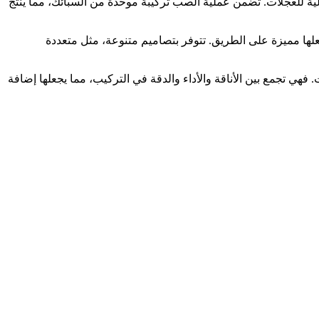
مثالية للعجلات. تضمن عملية الصب تركيبة موحدة من السبائك، مما ينتج
يجعلها مميزة على الطريق. تتوفر بتصاميم متنوعة، مثل متعددة
PCD3x11 مقاس 15 و16 بوصة استثمارًا ممتازًا لعشاق السيارات. فهي تجمع بين الأناقة والأداء والدقة في التركيب، مما يجعلها إضافة