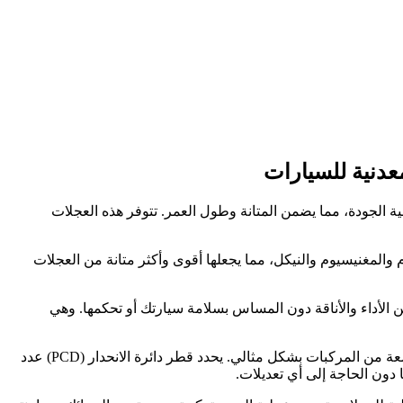
لمنيوم مصبوبة عالية الجودة، مما يضمن المتانة وطول العمر. تتوفر هذه العجلات
المغنيسيوم والنيكل، مما يجعلها أقوى وأكثر متانة من العجلات
 مزيجًا مثاليًا من الأداء والأناقة دون المساس بسلامة سيارتك أو تحكمها. وهي
من أهم مزايا هذه العجلات المصنوعة من السبائك المعدنية دقة تركيبها. بفضل نمط مساميرها PCD3x112، تناسب هذه العجلات مجموعة واسعة من المركبات بشكل مثالي. يحدد قطر دائرة الانحدار (PCD) عدد